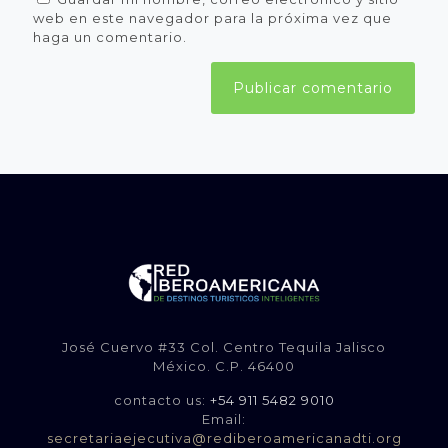
web en este navegador para la próxima vez que
haga un comentario.
José Cuervo #33 Col. Centro Tequila Jalisco
México. C.P. 46400
contacto us:
+54 911 5482 9010
Email:
secretariaejecutiva@rediberoamericanadti.org