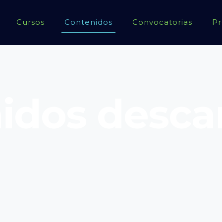
Cursos
Contenidos
Convocatorias
Pr
idos desca