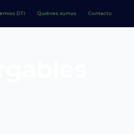
emios DTI
Quiénes somos
Contacto
rgables