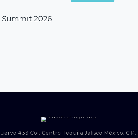
n Summit 2026
uervo #33 Col. Centro Tequila Jalisco México. C.P